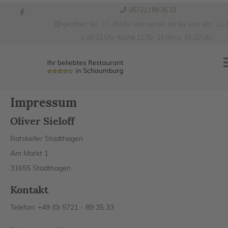
05721 / 89 35 33
geöffnet: So.: 11-15 Uhr. und von Mi. bis Sa. und. Mo.: 11-
u.18-22 Uhr. Küche 11.30 -14 Uhr u. 18-20 Uhr.
Impressum
Oliver Sieloff
Ratskeller Stadthagen
Am Markt 1
31655 Stadthagen
Kontakt
Telefon: +49 (0) 5721 - 89 35 33