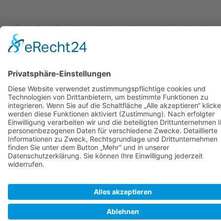
Ratskeller
Speisekarte
Events
Anfahrt
Kontakt
Impre
Datenschutzerklärung
Cookie-Einstellungen
© Ratskeller Stadthagen | Am Markt 1 | 31655 Stadthagen | Telefo
21 - 89 35 33
Ausführende Werbeagentur; Webseite, Planung, Konzept, Design, Programm
und Pflege:
regioprint Werbemedien & Agentur e.K., Inh. Dietmar Nadolny | 38518 Gifh